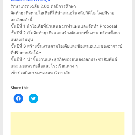
รักษาเกรดเฉลี่ย 2.00 ต่อปีการศึกษา
จัดทำธุรกิจตามไอเดียที่ได้นำเสนอในคลิปวิดีโอ โดยมีราย
ละเอียดดังนี้
ชั้นปีที่ 1 นำไอเดียที่นำเสนอ มาทำแผนและจัดทำ Proposal
ชั้นปีที่ 2 เริ่มจัดทำธุรกิจและสร้างต้นแบบชิ้นงาน พร้อมทั้งหา
แหล่งเงินทุน
ชั้นปีที่ 3 สร้างชิ้นงานตามไอเดียและข้อเสนอแนะของอาจารย์
ที่ปรึกษาหรือโค้ช
ชั้นปีที่ 4 นำชิ้นงานและธุรกิจของตนเองออกประชาสัมพันธ์
และเผยแพร่ต่อสื่อและโรงเรียนต่าง ๆ
เข้าร่วมกิจกรรมของมหาวิทยาลัย
Share this:
Click
Click
to
to
share
share
on
on
Facebook
Twitter
(Opens
(Opens
in
in
new
new
window)
window)