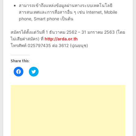
สามารถเข้าถึงแหล่งข้อมูลผ่านทางระบบเทคโนโลยี
สารสนเทศและการสื่อสารอื่น ๆ เช่น Internet, Mobile
phone, Smart phone เป็นต้น
สมัครได้ตั้งแต่วันที่ 1 ธันวาคม 2562 – 31 มกราคม 2563 (โดย
ไม่เสียค่าสมัคร) ที่
http://arda.or.th
โทรศัพท์ 025797435 ต่อ 3612 (ปุณยนุช)
Share this:
Click
Click
to
to
share
share
on
on
Facebook
Twitter
(Opens
(Opens
in
in
new
new
window)
window)