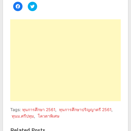
Click
Click
to
to
share
share
on
on
Facebook
Twitter
(Opens
(Opens
in
in
new
new
window)
window)
Tags:
ทุนการศึกษา 2561
,
ทุนการศึกษาปริญญาตรี 2561
,
ทุนม.ศรีปทุม
,
โควตาพิเศษ
Related Posts