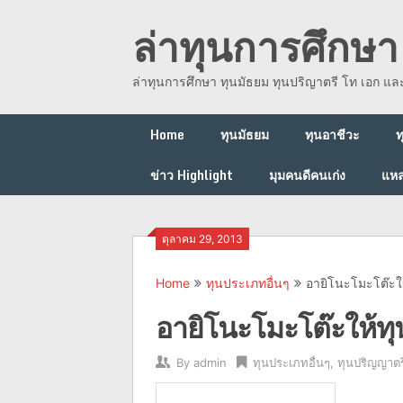
Skip
ล่าทุนการศึกษา 
to
content
ล่าทุนการศึกษา ทุนมัธยม ทุนปริญาตรี โท เอก แ
Home
ทุนมัธยม
ทุนอาชีวะ
ท
ข่าว Highlight
มุมคนดีคนเก่ง
แหล
ตุลาคม 29, 2013
Home
ทุนประเภทอื่นๆ
อายิโนะโมะโต๊ะให
อายิโนะโมะโต๊ะให้ทุน
By
admin
ทุนประเภทอื่นๆ
,
ทุนปริญญาตร