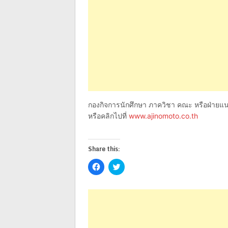
กองกิจการนักศึกษา ภาควิชา คณะ หรือฝ่ายแน
หรือคลิกไปที่
www.ajinomoto.co.th
Share this:
Click
Click
to
to
share
share
on
on
Facebook
Twitter
(Opens
(Opens
in
in
new
new
window)
window)