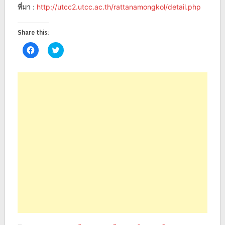
ที่มา
:
http://utcc2.utcc.ac.th/rattanamongkol/detail.php
Share this:
Click
Click
to
to
share
share
on
on
Facebook
Twitter
(Opens
(Opens
in
in
new
new
window)
window)