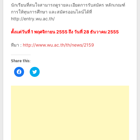
นักเรียนที่สนใจสามารถดูรายละเอียดการรับสมัคร หลักเกณฑ์
การให้ทุนการศึกษา และสมัครออนไลน์ได้ที่
http://entry.wu.ac.th/
ตั้งแต่วันที่ 1 พฤศจิกายน 2555 ถึง วันที่ 28 ธันวาคม 2555
ทีมา :
http://www.wu.ac.th/th/news/2159
Share this:
Click
Click
to
to
share
share
on
on
Facebook
Twitter
(Opens
(Opens
in
in
new
new
window)
window)