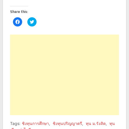
Share this:
Click
Click
to
to
share
share
on
on
Facebook
Twitter
(Opens
(Opens
in
in
new
new
window)
window)
Tags:
ชิงทุนการศึกษา
,
ชิงทุนปริญญาตรี
,
ทุน ม.รังสิต
,
ทุน