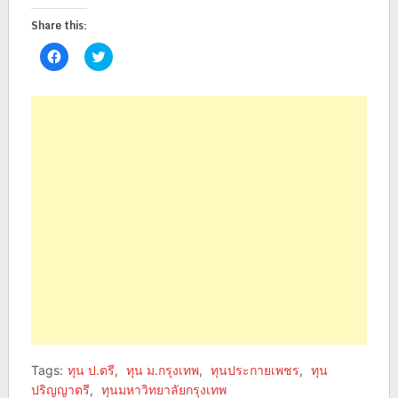
Share this:
Click
Click
to
to
share
share
on
on
Facebook
Twitter
(Opens
(Opens
in
in
new
new
window)
window)
Tags:
ทุน ป.ตรี
,
ทุน ม.กรุงเทพ
,
ทุนประกายเพชร
,
ทุน
ปริญญาตรี
,
ทุนมหาวิทยาลัยกรุงเทพ