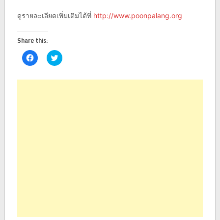
ดูรายละเอียดเพิ่มเติมได้ที่
http://www.poonpalang.org
Share this:
Click
Click
to
to
share
share
on
on
Facebook
Twitter
(Opens
(Opens
in
in
new
new
window)
window)