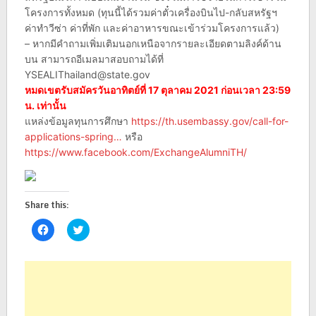
โครงการทั้งหมด (ทุนนี้ได้รวมค่าตั๋วเครื่องบินไป-กลับสหรัฐฯ
ค่าทำวีซ่า ค่าที่พัก และค่าอาหารขณะเข้าร่วมโครงการแล้ว)
– หากมีคำถามเพิ่มเติมนอกเหนือจากรายละเอียดตามลิงค์ด้าน
บน สามารถอีเมลมาสอบถามได้ที่
YSEALIThailand@state.gov
หมดเขตรับสมัครวันอาทิตย์ที่ 17 ตุลาคม 2021 ก่อนเวลา 23:59
น. เท่านั้น
แหล่งข้อมูลทุนการศึกษา
https://th.usembassy.gov/call-for-
applications-spring…
หรือ
https://www.facebook.com/ExchangeAlumniTH/
Share this:
Click
Click
to
to
share
share
on
on
Facebook
Twitter
(Opens
(Opens
in
in
new
new
window)
window)