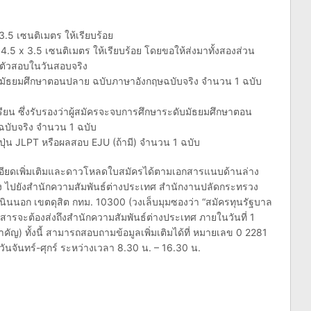
3.5 เซนติเมตร ให้เรียบร้อย
4.5 x 3.5 เซนติเมตร ให้เรียบร้อย โดยขอให้ส่งมาทั้งสองส่วน
ำตัวสอบในวันสอบจริง
บมัธยมศึกษาตอนปลาย ฉบับภาษาอังกฤษฉบับจริง จำนวน 1 ฉบับ
ยน ซึ่งรับรองว่าผู้สมัครจะจบการศึกษาระดับมัธยมศึกษาตอน
บับจริง จำนวน 1 ฉบับ
ุ่น JLPT หรือผลสอบ EJU (ถ้ามี) จำนวน 1 ฉบับ
ละเอียดเพิ่มเติมและดาวโหลดใบสมัครได้ตามเอกสารแนบด้านล่าง
้อง ไปยังสำนักความสัมพันธ์ต่างประเทศ สำนักงานปลัดกระทรวง
ินนอก เขตดุสิต กทม. 10300 (วงเล็บมุมซองว่า “สมัครทุนรัฐบาล
กสารจะต้องส่งถึงสำนักความสัมพันธ์ต่างประเทศ ภายในวันที่ 1
ัญ) ทั้งนี้ สามารถสอบถามข้อมูลเพิ่มเติมได้ที่ หมายเลข 0 2281
นจันทร์-ศุกร์ ระหว่างเวลา 8.30 น. – 16.30 น.