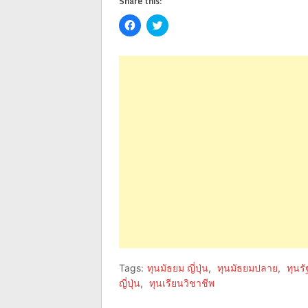
Share this:
Click
Click
to
to
share
share
on
on
Facebook
Twitter
(Opens
(Opens
in
in
new
new
window)
window)
Tags:
ทุนมัธยม ญี่ปุ่น
,
ทุนมัธยมปลาย
,
ทุนร
ญี่ปุ่น
,
ทุนเรียนวิชาชีพ