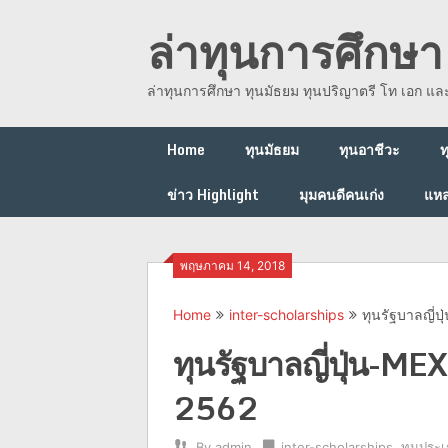
Skip
ล่าทุนการศึกษา 
to
content
ล่าทุนการศึกษา ทุนมัธยม ทุนปริญาตรี โท เอก แ
Home
ทุนมัธยม
ทุนอาชีวะ
ท
ข่าว Highlight
มุมคนดีคนเก่ง
แหล
พฤษภาคม 14, 2018
Home
inter-scholarships
ทุนรัฐบาลญี่ป
ทุนรัฐบาลญี่ปุ่น-ME
2562
By
admin
inter-scholarships
,
ทุนประเ