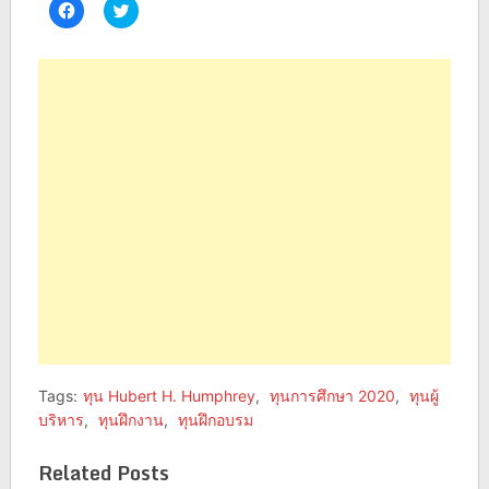
Click
Click
to
to
share
share
on
on
Facebook
Twitter
(Opens
(Opens
in
in
new
new
window)
window)
Tags:
ทุน Hubert H. Humphrey
,
ทุนการศึกษา 2020
,
ทุนผู้
บริหาร
,
ทุนฝึกงาน
,
ทุนฝึกอบรม
Related Posts