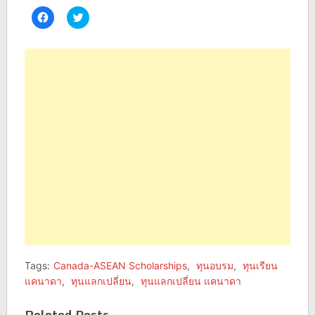
Click
Click
to
to
share
share
on
on
Facebook
Twitter
(Opens
(Opens
in
in
new
new
window)
window)
Tags:
Canada-ASEAN Scholarships
,
ทุนอบรม
,
ทุนเรียน
แคนาดา
,
ทุนแลกเปลี่ยน
,
ทุนแลกเปลี่ยน แคนาดา
Related Posts